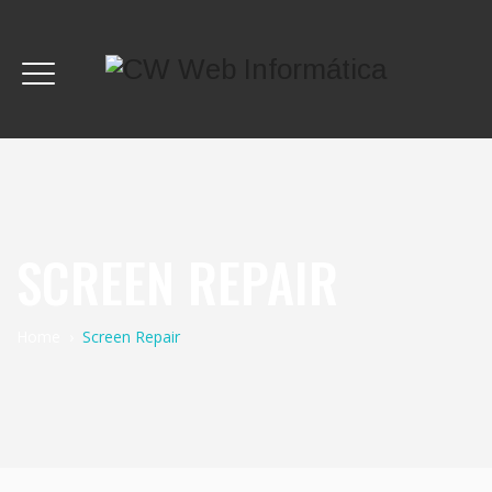
SCREEN REPAIR
Home
›
Screen Repair