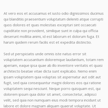
At vero eos et accusamus et iusto odio dignissimos ducimus
qui blanditiis praesentium voluptatum deleniti atque corrupti
quos dolores et quas molestias excepturi sint occaecati
cupiditate non provident, similique sunt in culpa qui officia
deserunt mollitia animi, id est laborum et dolorum fuga. Et
harum quidem rerum facilis est et expedita distinctio.
Sed ut perspiciatis unde omnis iste natus error sit
voluptatem accusantium doloremque laudantium, totam rem
aperiam, eaque ipsa quae ab illo inventore veritatis et quasi
architecto beatae vitae dicta sunt explicabo. Nemo enim
ipsam voluptatem quia voluptas sit aspernatur aut odit aut
fugit, sed quia consequuntur magni dolores eos qui ratione
voluptatem sequi nesciunt. Neque porro quisquam est, qui
dolorem ipsum quia dolor sit amet, consectetur, adipisci
velit, sed quia non numquam eius modi tempora incidunt ut
labore et dolore magnam aliquam quaerat voluptate. Ut