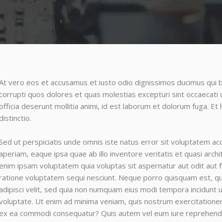
At vero eos et accusamus et iusto odio dignissimos ducimus qui b
corrupti quos dolores et quas molestias excepturi sint occaecati c
officia deserunt mollitia animi, id est laborum et dolorum fuga. E
distinctio.
Sed ut perspiciatis unde omnis iste natus error sit voluptatem 
aperiam, eaque ipsa quae ab illo inventore veritatis et quasi arch
enim ipsam voluptatem quia voluptas sit aspernatur aut odit aut 
ratione voluptatem sequi nesciunt. Neque porro quisquam est, qu
adipisci velit, sed quia non numquam eius modi tempora incidunt
voluptate. Ut enim ad minima veniam, quis nostrum exercitationem u
ex ea commodi consequatur? Quis autem vel eum iure reprehenderi