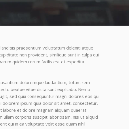
landitiis praesentium voluptatum deleniti atque
upiditate non provident, similique sunt in culpa qui
t harum quidem rerum facilis est et expedita
accusantium doloremque laudantium, totam rem
itecto beatae vitae dicta sunt explicabo. Nemo
fugit, sed quia consequuntur magni dolores eos qui
i dolorem ipsum quia dolor sit amet, consectetur,
 ut labore et dolore magnam aliquam quaerat
llam corporis suscipit laboriosam, nisi ut aliquid
t qui in ea voluptate velit esse quam nihil