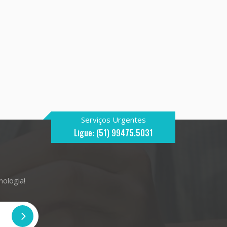
Serviços Urgentes
Ligue: (51) 99475.5031
nologia!