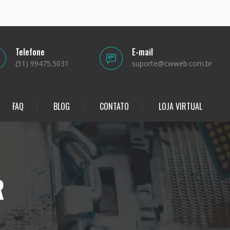
Telefone
E-mail
(51) 99475.5031
suporte@cwweb.com.br
FAQ
BLOG
CONTATO
LOJA VIRTUAL
R