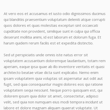
At vero eos et accusamus et iusto odio dignissimos ducimus
qui blanditiis praesentium voluptatum deleniti atque corrupti
quos dolores et quas molestias excepturi sint occaecati
cupiditate non provident, similique sunt in culpa qui officia
deserunt mollitia animi, id est laborum et dolorum fuga. Et
harum quidem rerum facilis est et expedita distinctio.
Sed ut perspiciatis unde omnis iste natus error sit
voluptatem accusantium doloremque laudantium, totam rem
aperiam, eaque ipsa quae ab illo inventore veritatis et quasi
architecto beatae vitae dicta sunt explicabo. Nemo enim
ipsam voluptatem quia voluptas sit aspernatur aut odit aut
fugit, sed quia consequuntur magni dolores eos qui ratione
voluptatem sequi nesciunt. Neque porro quisquam est, qui
dolorem ipsum quia dolor sit amet, consectetur, adipisci
velit, sed quia non numquam eius modi tempora incidunt ut
labore et dolore magnam aliquam quaerat voluptate. Ut