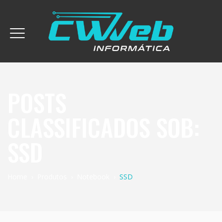
POSTS
CLASSIFICADOS SOB:
SSD
Home
›
Produtos
›
Notebook
›
SSD